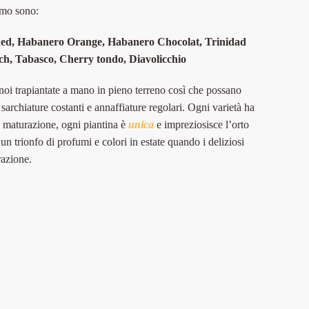
iamo sono:
Red,
Habanero Orange,
Habanero Chocolat, T
rinidad
ch,
Tabasco,
Cherry tondo,
Diavolicchio
oi trapiantate a mano in pieno terreno così che possano
, sarchiature costanti e annaffiature regolari. Ogni varietà ha
 e maturazione, ogni piantina è
unica
e impreziosisce l’orto
un trionfo di profumi e colori in estate quando i deliziosi
razione.