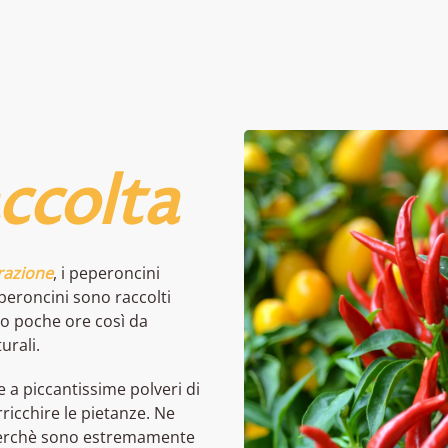
ccolta
razione
, i peperoncini
eperoncini sono raccolti
o poche ore così da
urali.
e a piccantissime polveri di
rricchire le pietanze. Ne
perchè sono estremamente