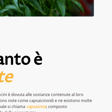
nto è
te
cini è dovuta alle sostanze contenute al loro
ono note come capsaicinoidi e ne esistono molte
ipale si chiama
capsaicina
; composto