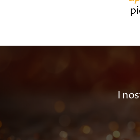
pi
I no