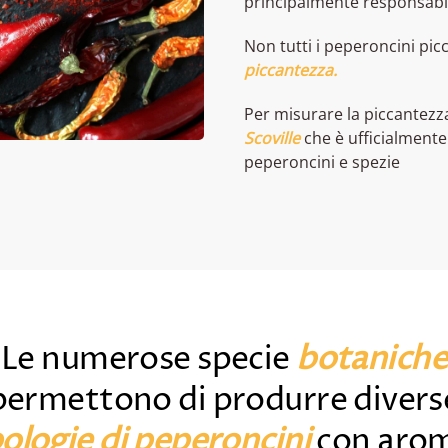
principalmente responsabil
Non tutti i peperoncini picc
piccantezza.
Per misurare la piccantezz
Scoville
che è ufficialmente 
peperoncini e spezie
Le numerose specie
botaniche
permettono di produrre divers
pologie di peperoncini
con arom