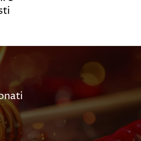
sti
onati