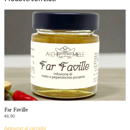
Far Faville
€
6.90
Aggiungi al carrello