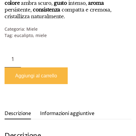
colore
ambra scuro,
gusto
intenso,
aroma
persistente,
consistenza
compatta e cremosa,
cristallizza naturalmente.
Categoria:
Miele
Tag:
eucalipto
,
miele
Miele
di
Eucalipto
quantità
Aggiungi al carrello
Descrizione
Informazioni aggiuntive