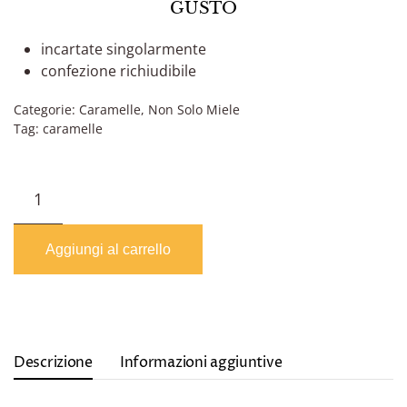
GUSTO
incartate singolarmente
confezione richiudibile
Categorie:
Caramelle
,
Non Solo Miele
Tag:
caramelle
Gelée
morbide
LAMPONE
e
Aggiungi al carrello
LIMONE
quantità
Descrizione
Informazioni aggiuntive