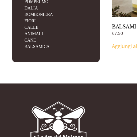
POMPELMO
DALIA
BOMBONIERA
FIORI
BALSAMI
CALLE
€
7.50
ANIMALI
CANE
Aggiungi al
BALSAMICA