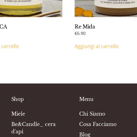
CA
Re Mida
€
6.90
 carrello
Aggiungi al carrello
Shop
Menu
Miele
Chi Siamo
Be&Candle_ cera
Cosa Facciamo
d'api
Blog