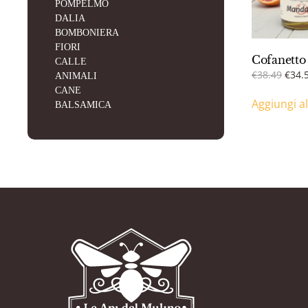
POMPELMO
DALIA
BOMBONIERA
FIORI
Cofanett
CALLE
Il
€
38.49
€
34.
ANIMALI
prez
CANE
Aggiungi al
origi
BALSAMICA
era:
€38.4