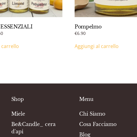
o ESSENZIALI
Pompelmo
Il
50
€
6.90
zo
prezzo
 carrello
nale
attuale
Aggiungi al carrello
è:
9.
€34.50.
Shop
Menu
Miele
Chi Siamo
Be&Candle_ cera
Cosa Facciamo
d'api
Blog