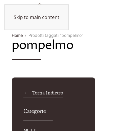
Skip to main content
Home
Prodotti taggati “pompelmo”
pompelmo
Torna Indietro
Categorie
MIELE