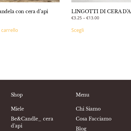
dela con cera d’api
LINGOTTI DI CERA D’A
Fascia
€
3.25
–
€
13.00
Questo
di
 carrello
Scegli
prezzo:
prodotto
da
ha
€3.25
più
a
varianti.
€13.00
Le
opzioni
possono
essere
scelte
nella
Shop
Menu
pagina
del
Miele
Chi Siamo
prodotto
Be&Candle_ cera
Cosa Facciamo
d'api
Blog