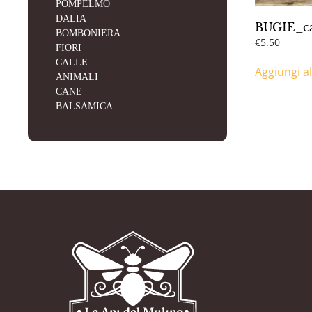
POMPELMO
DALIA
BUGIE_can
BOMBONIERA
€
5.50
FIORI
CALLE
Aggiungi al
ANIMALI
CANE
BALSAMICA