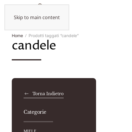
Skip to main content
Home
Prodotti taggati “candele”
candele
Torna Indietro
Categorie
MIELE