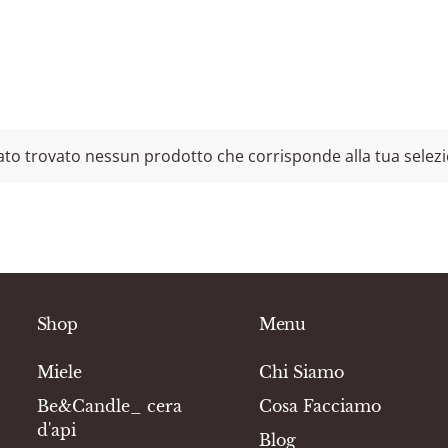
ato trovato nessun prodotto che corrisponde alla tua selez
Shop
Menu
Miele
Chi Siamo
Be&Candle_ cera
Cosa Facciamo
d'api
Blog