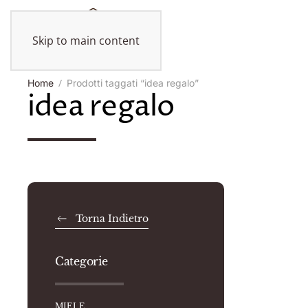
Skip to main content
Home
Prodotti taggati “idea regalo”
idea regalo
Torna Indietro
Categorie
MIELE