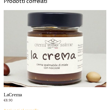
Prodotti correlati
LaCrema
€
8.90