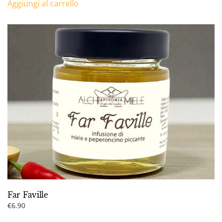
Aggiungi al carrello
Far Faville
€
6.90