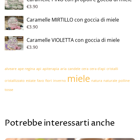
€
3.90
Caramelle MIRTILLO con goccia di miele
€
3.90
Caramelle VIOLETTA con goccia di miele
€
3.90
alveare
ape regina
api
apiterapia
aria
candele
cera
cera d'api
cristalli
miele
cristallizzato
estate
favo
fiori
inverno
natura
naturale
polline
tosse
Potrebbe interessarti anche