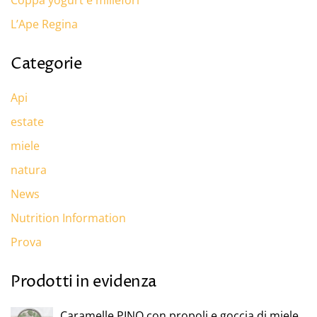
L’Ape Regina
Categorie
Api
estate
miele
natura
News
Nutrition Information
Prova
Prodotti in evidenza
Caramelle PINO con propoli e goccia di miele