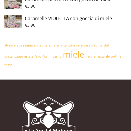
€
3.90
Caramelle VIOLETTA con goccia di miele
€
3.90
alveare
ape regina
api
apiterapia
aria
candele
cera
cera d'api
cristalli
miele
cristallizzato
estate
favo
fiori
inverno
natura
naturale
polline
tosse